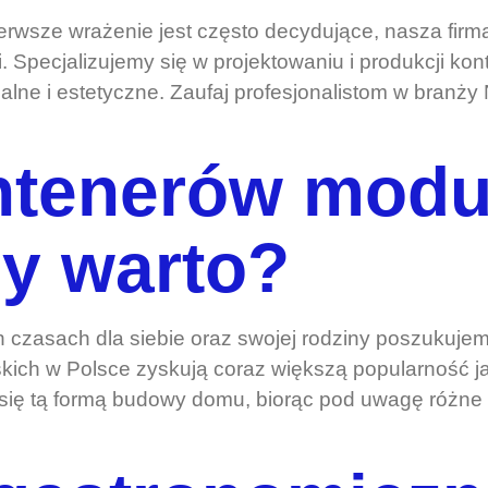
erwsze wrażenie jest często decydujące, nasza firma
. Specjalizujemy się w projektowaniu i produkcji kon
nalne i estetyczne. Zaufaj profesjonalistom w branż
ntenerów mod
zy warto?
h czasach dla siebie oraz swojej rodziny poszukuj
ich w Polsce zyskują coraz większą popularność ja
ę tą formą budowy domu, biorąc pod uwagę różne asp