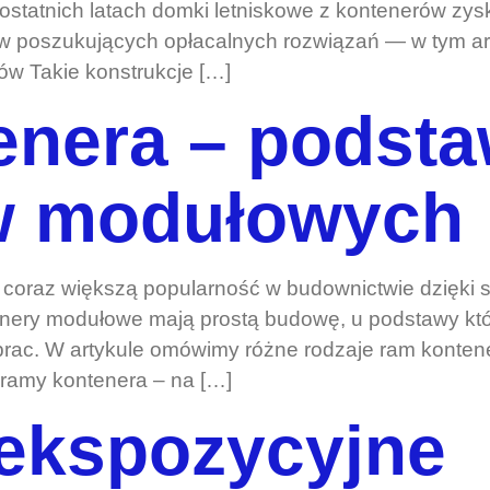
ostatnich latach domki letniskowe z kontenerów zy
rów poszukujących opłacalnych rozwiązań — w tym ar
ów Takie konstrukcje […]
enera – podst
w modułowych
 coraz większą popularność w budownictwie dzięki s
enery modułowe mają prostą budowę, u podstawy któ
 prac. W artykule omówimy różne rodzaje ram konte
ramy kontenera – na […]
ekspozycyjne