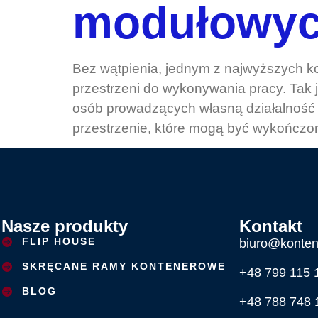
modułowy
Bez wątpienia, jednym z najwyższych ko
przestrzeni do wykonywania pracy. Tak 
osób prowadzących własną działalność 
przestrzenie, które mogą być wykończo
Nasze produkty
Kontakt
FLIP HOUSE
biuro@konten
SKRĘCANE RAMY KONTENEROWE
+48 799 115 
BLOG
+48 788 748 