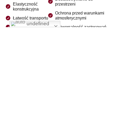
Elastyczność
przestrzeni
konstrukcyjna
Ochrona przed warunkami
Łatwość transportu
atmosferycznymi
undefined
Mobilność
Uniwersalność zastosowań
Nasze usługi
Kontenery rozszerzalne
Skręcane ramy kontenerowe
Kontener podnoszony
Chcesz zamówić swój kontener?
SKONTAKTUJ SIĘ Z NAMI