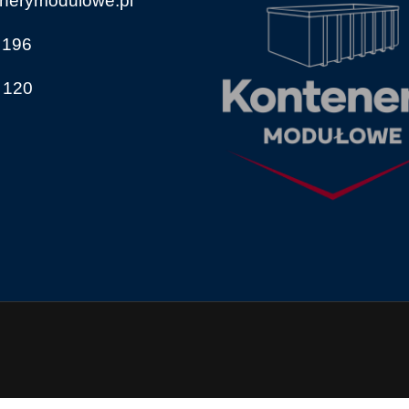
nerymodulowe.pl
 196
 120