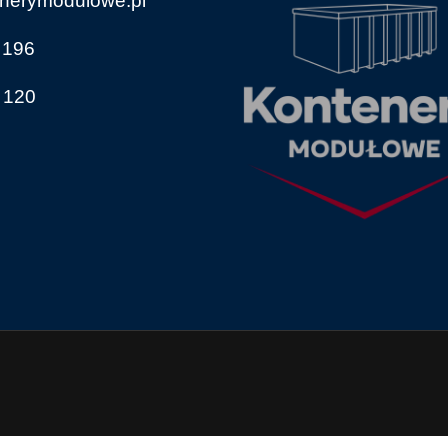
nerymodulowe.pl
 196
 120